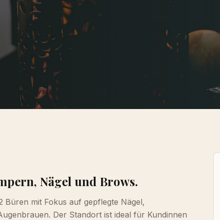
impern, Nägel und Brows.
2 Büren mit Fokus auf gepflegte Nägel,
ugenbrauen. Der Standort ist ideal für Kundinnen